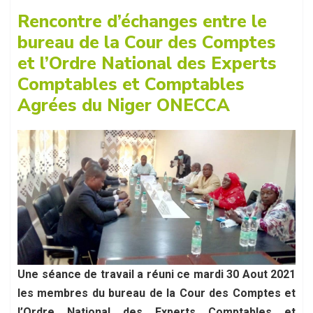
Rencontre d’échanges entre le
les...
bureau de la Cour des Comptes
et l’Ordre National des Experts
Comptables et Comptables
Agrées du Niger ONECCA
Une séance de travail a réuni ce mardi 30 Aout 2021
les membres du bureau de la Cour des Comptes et
l’Ordre National des Experts Comptables et